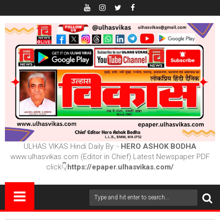
ULHAS VIKAS Hindi Daily By :-
HERO ASHOK BODHA
www.ulhasvikas.com (Editor in Chief) Latest Newspaper PDF
click👇
https://epaper.ulhasvikas.com/