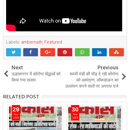
Labels:
ambernath
,
Featured
Next
Previous
उल्हासनगर में कोरोना योद्धाओं को
सब्जी मंडी की भीड़ दे रही कोरोना
किया गया सलाम
को आमंत्रण, लॉकडाऊन का
उल्लंघन करने वालों पर अपराध दर्ज
RELATED POST
29
30
Nov
Nov
2023
2023