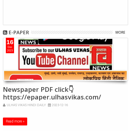
E-PAPER
MORE
16
Dec
2023
Newspaper PDF click👇
https://epaper.ulhasvikas.com/
ULHAS VIKAS HINDI DAILY
2023-12-16
Read more »