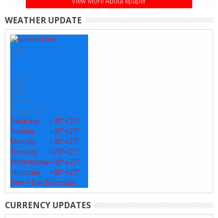
View More About epaper
WEATHER UPDATE
+
29
°
C
+
30°
+
27°
Thane
Friday, 07
Saturday
+
30°
+
27°
Sunday
+
30°
+
27°
Monday
+
30°
+
27°
Tuesday
+
29°
+
27°
Wednesday
+
30°
+
27°
Thursday
+
30°
+
27°
See 7-Day Forecast
CURRENCY UPDATES