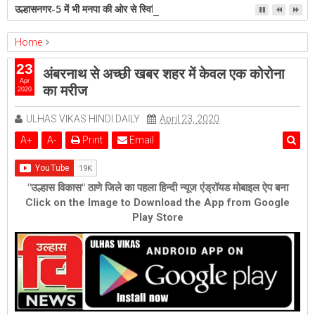
उल्हासनगर-5 में भी मनपा की ओर से स्विमिंग पुल सुविधा हो- शेरी लुंड
Home
ambernath
Featured
23
अंबरनाथ से अच्छी खबर शहर में केवल एक कोरोना
अंबरनाथ से अच्छी खबर शहर में केवल एक कोरोना का मरीज
Apr
का मरीज
2020
ULHAS VIKAS HINDI DAILY
April 23, 2020
A
+
A
-
Print
Email
"उल्हास विकास" ठाणे जिले का पहला हिन्दी न्यूज एंड्रॉयड मोबाइल ऐप बना
Click on the Image to Download the App from Google
Play Store