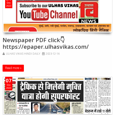
Dec
2023
Newspaper PDF click👇
https://epaper.ulhasvikas.com/
ULHAS VIKAS HINDI DAILY
2023-12-16
Read more »
07
Dec
2023