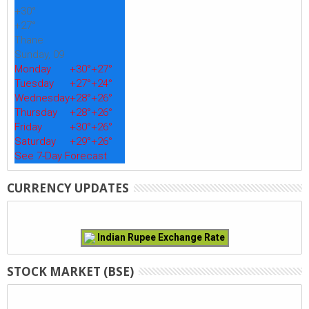
+
30°
+
27°
Thane
Sunday, 09
Monday
+
30°
+
27°
Tuesday
+
27°
+
24°
Wednesday
+
28°
+
26°
Thursday
+
28°
+
26°
Friday
+
30°
+
26°
Saturday
+
29°
+
26°
See 7-Day Forecast
CURRENCY UPDATES
Indian Rupee Exchange Rate
STOCK MARKET (BSE)