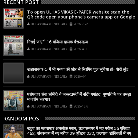
RECENT POST
To open ULHAS VIKAS E-PAPER website scan the
QR code open your phone's camera app or Google
Lens, point it at the code, and tap the web link
ULHAS VIKAS HINDI DAILY
2026-7-26
popup that appears on your screen
गिराई जाएगी 16 मंजिला झलक पैराडाइज
ULHAS VIKAS HINDI DAILY
2026-4-30
उल्हासनगर-5 में भी मनपा की ओर से स्विमिंग पुल सुविधा हो- शेरी लुंड
ULHAS VIKAS HINDI DAILY
2026-4-1
परोपकार सेवा समिति ने जरूरतमंदों में बाँटी गर्माहट, पुण्यतिथि पर उमड़ा
मानवीय सहभाव
ULHAS VIKAS HINDI DAILY
2025-12-9
RANDOM POST
उद्धव का महाराष्ट्र अनलॉक प्लान, उल्हासनगर में नए मरीज 56 एक्टिव
468, अंबरनाथ में नए मरीज 29 एक्टिव 232, कल्याण-डोंबिवली में नए