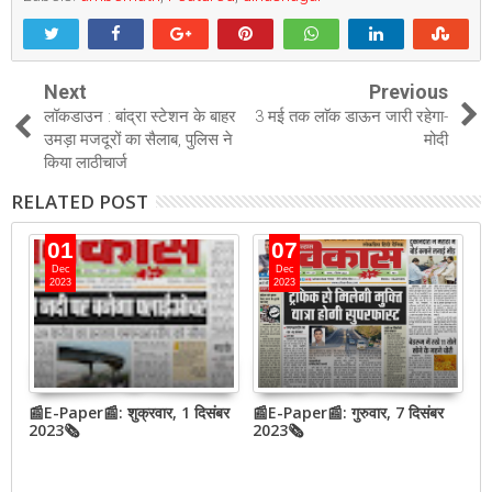
Next
Previous
लॉकडाउन : बांद्रा स्टेशन के बाहर
3 मई तक लाॅक डाऊन जारी रहेगा-
उमड़ा मजदूरों का सैलाब, पुलिस ने
मोदी
किया लाठीचार्ज
RELATED POST
01
07
Dec
Dec
2023
2023
📰E-Paper📰: शुक्रवार, 1 दिसंबर
📰E-Paper📰: गुरुवार, 7 दिसंबर
N
2023🗞
2023🗞
h
o