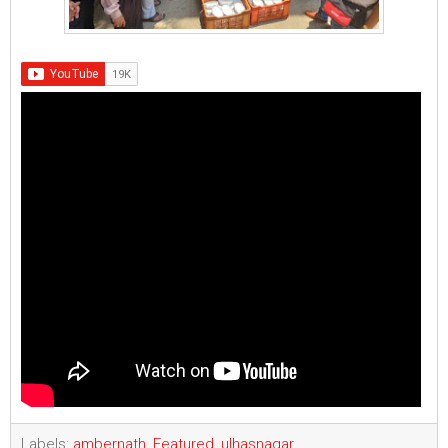
Labels:
ambernath
,
Featured
,
ulhasnagar