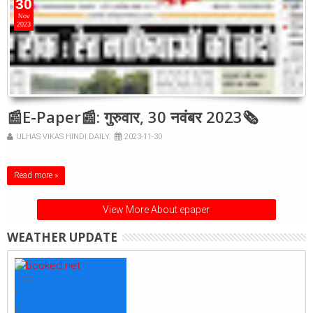
30
Nov
2023
📰E-Paper📰: गुरुवार, 30 नवंबर 2023🗞
ULHAS VIKAS HINDI DAILY
2023-11-30
Read more »
View More About epaper
WEATHER UPDATE
+
29
°
C