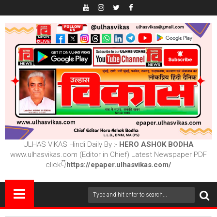
ULHAS VIKAS Hindi Daily By :-
HERO ASHOK BODHA
www.ulhasvikas.com (Editor in Chief) Latest Newspaper PDF
click👇
https://epaper.ulhasvikas.com/