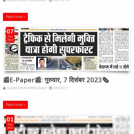
ULHAS VIKAS HINDI DAILY
2023-12-16
Read more »
07
Dec
2023
📰E-Paper📰: गुरुवार, 7 दिसंबर 2023🗞
ULHAS VIKAS HINDI DAILY
2023-12-7
Read more »
01
Dec
2023