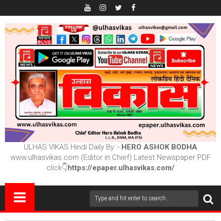
ULHAS VIKAS Hindi Daily By :-
HERO ASHOK BODHA
www.ulhasvikas.com (Editor in Chief) Latest Newspaper PDF
click👇
https://epaper.ulhasvikas.com/