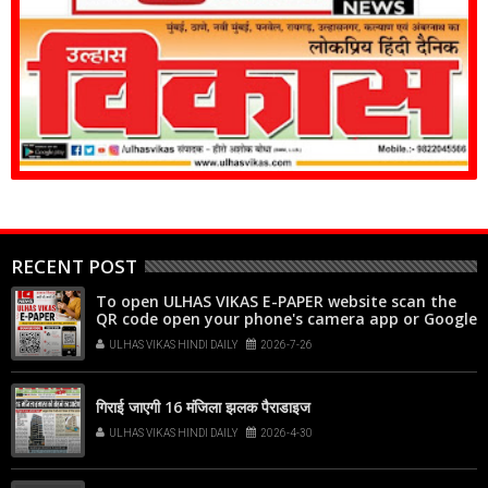
RECENT POST
To open ULHAS VIKAS E-PAPER website scan the
QR code open your phone's camera app or Google
Lens, point it at the code, and tap the web link
ULHAS VIKAS HINDI DAILY
2026-7-26
popup that appears on your screen
गिराई जाएगी 16 मंजिला झलक पैराडाइज
ULHAS VIKAS HINDI DAILY
2026-4-30