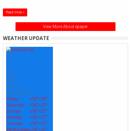
Read more »
View More About epaper
WEATHER UPDATE
+
29
°
C
+
30°
+
27°
Thane
Thursday, 06
Friday
+
30°
+
26°
Saturday
+
30°
+
27°
Sunday
+
30°
+
27°
Monday
+
30°
+
27°
Tuesday
+
30°
+
27°
Wednesday
+
30°
+
27°