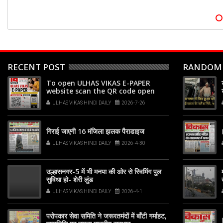
RECENT POST
RANDOM
To open ULHAS VIKAS E-PAPER
website scan the QR code open
your phone's camera app or
ULHAS VIKAS HINDI DAILY
2026-7-26
Google Lens, point it at the code,
and tap the web link popup that
appears on your screen
गिराई जाएगी 16 मंजिला झलक पैराडाइज
ULHAS VIKAS HINDI DAILY
2026-4-30
उल्हासनगर-5 में भी मनपा की ओर से स्विमिंग पुल
सुविधा हो- शेरी लुंड
ULHAS VIKAS HINDI DAILY
2026-4-1
परोपकार सेवा समिति ने जरूरतमंदों में बाँटी गर्माहट,