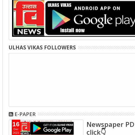
ULHAS VIKAS FOLLOWERS
E-PAPER
Newspaper PD
16
click👇
Dec
2023