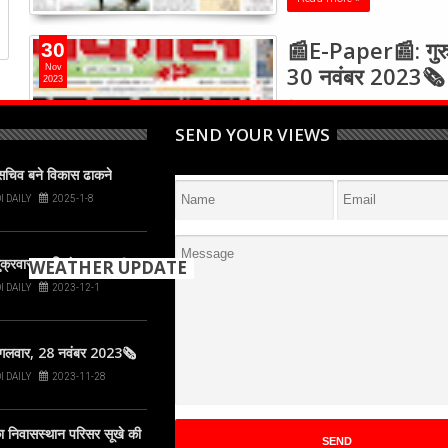
📰E-Paper📰: गुरु
30
30 नवंबर 2023🗞
Nov
2023
ULHAS VIKAS HINDI DAILY
2023-11-30
SEND YOUR VIEWS
पसचिव बने विकास ढाकने
Read more »
I DAILY
2025-1-8
View More About epaper
्रवार, 1 दिसंबर 2023🗞
WEATHER UPDATE
I DAILY
2023-12-1
+
29
°
गलवार, 28 नवंबर 2023🗞
C
I DAILY
2023-11-28
+
30°
+
27°
 निवासस्थान परिसर सूखे की
Thane