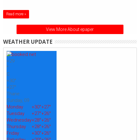
Read more »
View More About epaper
WEATHER UPDATE
+
29
°
C
+
30°
+
27°
Thane
Sunday, 09
Monday
+
30°
+
27°
Tuesday
+
27°
+
26°
Wednesday
+
28°
+
26°
Thursday
+
28°
+
26°
Friday
+
30°
+
26°
Saturday
+
29°
+
26°