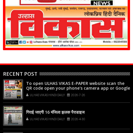
RECENT POST
To open ULHAS VIKAS E-PAPER website scan the
QR code open your phone's camera app or Google
Lens, point it at the code, and tap the web link
ULHAS VIKAS HINDI DAILY
2026-7-26
popup that appears on your screen
गिराई जाएगी 16 मंजिला झलक पैराडाइज
ULHAS VIKAS HINDI DAILY
2026-4-30