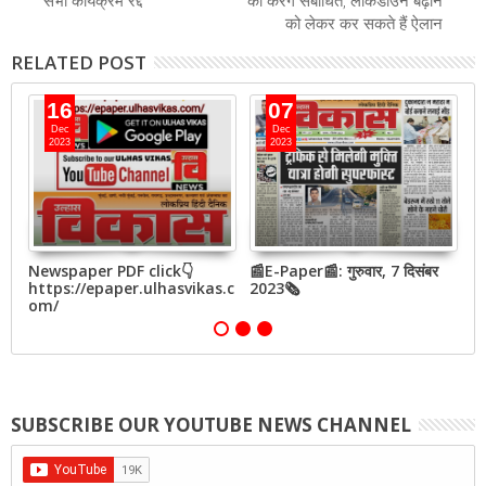
सभी कार्यक्रम रद्द
को करेंगे संबोधित, लॉकडाउन बढ़ाने
को लेकर कर सकते हैं ऐलान
RELATED POST
16
07
Dec
Dec
2023
2023
बर
Newspaper PDF click👇
📰E-Paper📰: गुरुवार, 7 दिसंबर
📰
https://epaper.ulhasvikas.c
2023🗞
2
om/
SUBSCRIBE OUR YOUTUBE NEWS CHANNEL