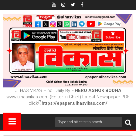
ULHAS VIKAS Hindi Daily By :-
HERO ASHOK BODHA
www.ulhasvikas.com (Editor in Chief) Latest Newspaper PDF
click👇
https://epaper.ulhasvikas.com/