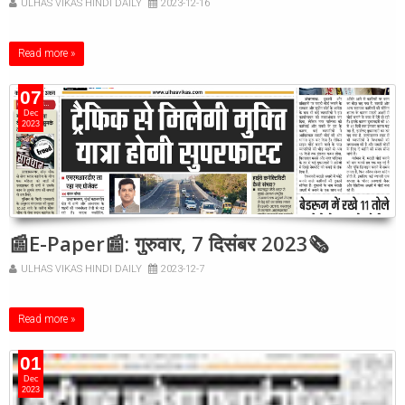
ULHAS VIKAS HINDI DAILY
2023-12-16
Read more »
07
Dec
2023
📰E-Paper📰: गुरुवार, 7 दिसंबर 2023🗞
ULHAS VIKAS HINDI DAILY
2023-12-7
Read more »
01
Dec
2023