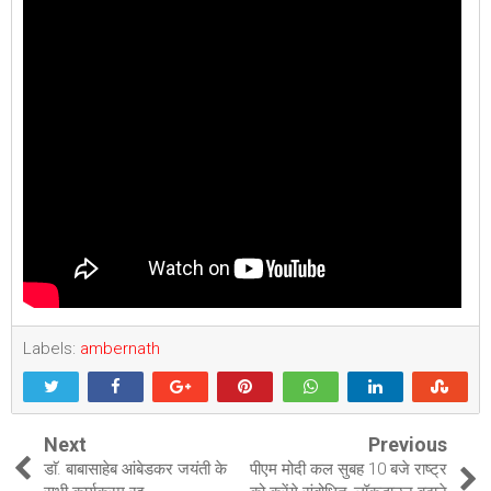
Labels:
ambernath
Next
Previous
डाॅ. बाबासाहेब आंबेडकर जयंती के
पीएम मोदी कल सुबह 10 बजे राष्ट्र