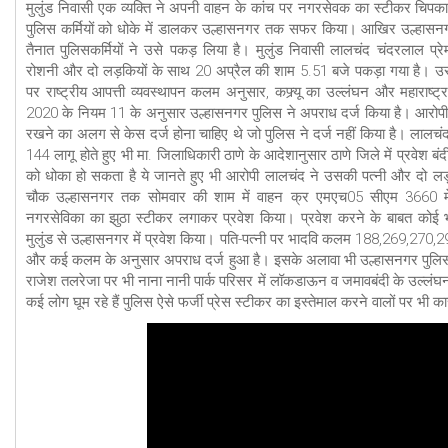
मुलुंड निवासी एक व्यक्ति ने अपनी वाहन के कांच पर नगरसेवक का स्टीकर चिपका
पुलिस कर्मियों को धोके में डालकर उल्हासनगर तक सफर किया। आखिर उल्हासन
तैनात पुलिसकर्मियों ने उसे पकड़ लिया है। मुलुंड निवासी लालचंद चंदरलाल प्र
रोशनी और दो लड़कियों के साथ 20 अप्रैल की शाम 5.51 बजे पकड़ा गया है। 
पर राष्ट्रीय आपत्ती व्यवस्थापन कलम अनुसार, कफ्र्यू का उल्लंघन और महाराष्
2020 के नियम 11 के अनुसार उल्हासनगर पुलिस ने अपराध दर्ज किया है। आरोपी प
रखने का अलग से केस दर्ज होना चाहिए थे जो पुलिस ने दर्ज नहीं किया है। लालच
144 लागू होते हुए भी मा. जिलाधिकारी ठाणे के आदेशानुसार ठाणे जिले में प्रवेश बंद
को धोका हो सकता है ये जानते हुए भी आरोपी लालचंद ने उसकी पत्नी और दो लड
चौक उल्हासनगर तक सोमवार की शाम में वाहन क्र एमएच05 सीएम 3660 में
नगरसेविका का झुठा स्टीकर लगाकर प्रवेश किया। प्रवेश करने के बाबत कोई भी
मुलुंड से उल्हासनगर में प्रवेश किया। पति-पत्नी पर भादवि कलम 188,269,270,
और कई कलम के अनुसार अपराध दर्ज हुआ है। इसके अलावा भी उल्हासनगर पुलिस थान
राजेश तलरेजा पर भी नाना नानी पार्क परिसर में लॉकडाऊन व जमावबंदी के उल्लंघन 
कई लोग घूम रहे हैं पुलिस ऐसे फर्जी प्रेस स्टीकर का इस्तेमाल करने वालों पर भी का