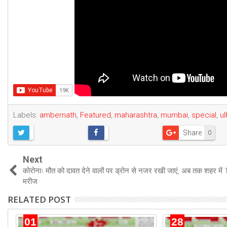
Labels:
ambernath
,
Featured
,
maharashtra
,
mumbai
,
special
,
u
Share
0
Next
कोरोनाः मौत को दावत देने वालों पर ड्रोन से नजर रखी जाएं, अब तक शहर में 
मरीज
RELATED POST
01
28