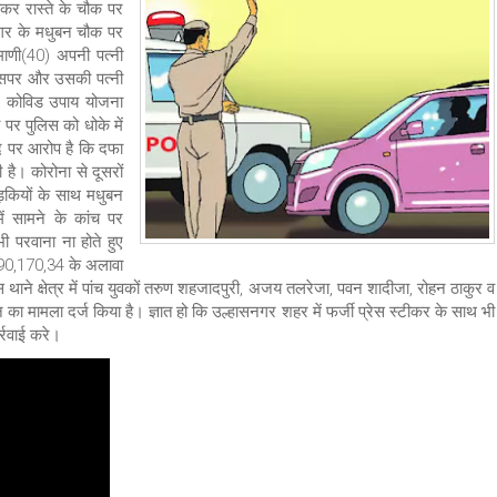
कर रास्ते के चौक पर
गर के मधुबन चौक पर
ेमाणी(40) अपनी पत्नी
उसपर और उसकी पत्नी
ट्र कोविड उपाय योजना
र पुलिस को धोके में
ंद पर आरोप है कि दफा
ी है। कोरोना से दूसरों
़कियों के साथ मधुबन
 सामने के कांच पर
 परवाना ना होते हुए
290,170,34 के अलावा
े क्षेत्र में पांच युवकों तरुण शहजादपुरी, अजय तलरेजा, पवन शादीजा, रोहन ठाकुर व
का मामला दर्ज किया है। ज्ञात हो कि उल्हासनगर शहर में फर्जी प्रेस स्टीकर के साथ भी
र्रवाई करे।