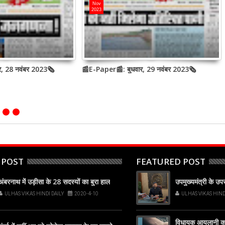
Nov
2023
र, 28 नवंबर 2023🗞
📰E-Paper📰: बुधवार, 29 नवंबर 2023🗞
 POST
FEATURED POST
अंबरनाथ में उड़ीसा के 28 सदस्यों का बुरा हाल
उपमुख्यमंत्री के उ
ULHAS VIKAS HINDI DAILY
2020-4-10
ULHAS VIKAS HIND
विधायक आयलानी का