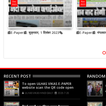
Dec
Nov
2023
2023
📰E-Paper📰: शुक्रवार, 1 दिसंबर 2023🗞
📰E-Paper📰: मंगलवा
RECENT POST
RANDOM
To open ULHAS VIKAS E-PAPER
website scan the QR code open
your phone's camera app or
ULHAS VIKAS HINDI DAILY
2026-7-26
Google Lens, point it at the code,
and tap the web link popup that
appears on your screen