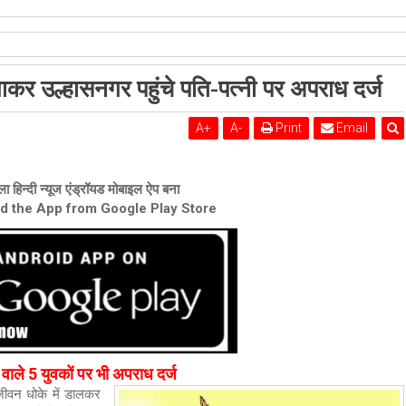
शेरी लुंड
nagar
अपराध
कर उल्हासनगर पहुंचे पति-पत्नी पर अपराध दर्ज
A
+
A
-
Print
Email
ा हिन्दी न्यूज एंड्रॉयड मोबाइल ऐप बना
ad the App from Google Play Store
वाले 5 युवकों पर भी अपराध दर्ज
 जीवन धोके में डालकर