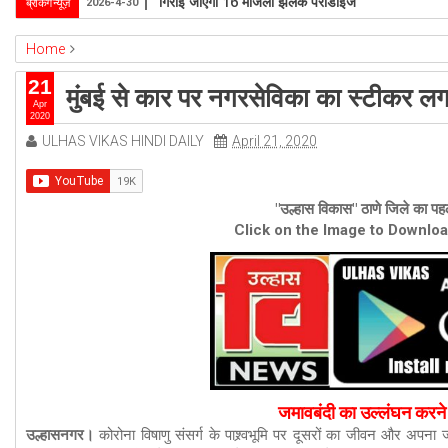
उल्हासनगर-5 में भी मनपा की ओर से स्विमिंग पुल सुविधा हो- 
ब्रेकिंग न्यूज़
2026-4-1
Home
ambernath
Featured
maharashtra
mumbai
special
ulhas
21
मुंबई से कार पर नगरसेविका का स्टीकर लगा
मुंबई से कार पर नगरसेविका का स्टीकर लगाकर उल्हासनगर पहुंचे पति-पत्नी पर अपराध दर्ज
Apr
2020
ULHAS VIKAS HINDI DAILY
April 21, 2020
"उल्हास विकास" ठाणे जिले का पहल
Click on the Image to Downlo
जमावबंदी का उल्लंघन करने 
उल्हासनगर।
कोरोना विषाणु संसर्ग के पाश्र्वभूमि पर दूसरों का जीवन और अपना